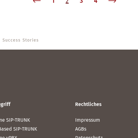
1
2
3
4
Success Stories
griff
Rechtliches
ne SIP-TRUNK
Impressum
Based SIP-TRUNK
AGBs
ne vPBX
Datenschutz