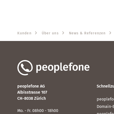
Kunden
Über uns
News & Referenzen
peoplefone AG
Schnellzu
Albisstrasse 107
CH-8038 Zürich
peoplefo
Domain-
Mo. - Fr. 08h00 - 18h00
peoplefo