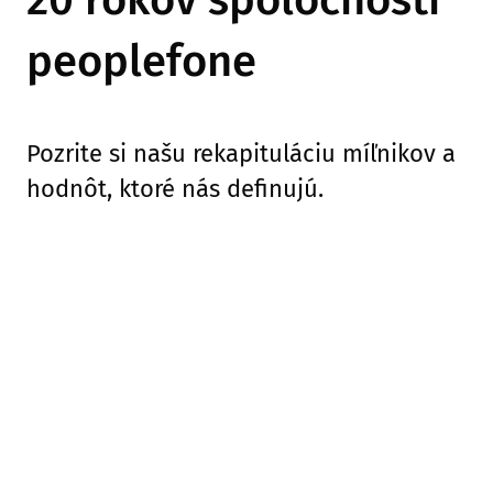
20 rokov spoločnosti
peoplefone
Pozrite si našu rekapituláciu míľnikov a
hodnôt, ktoré nás definujú.