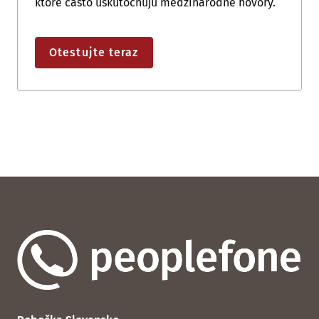
ktoré často uskutočňujú medzinárodné hovory.
Otestujte teraz