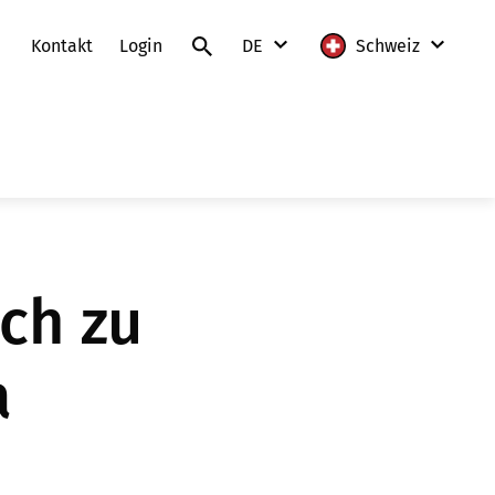
Kontakt
Login
DE
Schweiz
DE
International
FR
Deutschland
IT
Frankreich
EN
Litauen
ch zu
Polen
Schweiz
a
Slowakei
Österreich