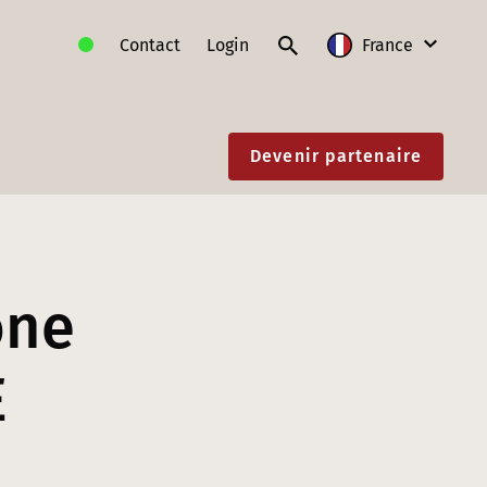
Contact
Login
France
International
Devenir partenaire
Allemagne
Autriche
France
Lituanie
one
Pologne
E
Slovaquie
Suisse