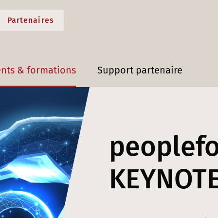
Partenaires
nts & formations
Support partenaire
peoplef
KEYNOT