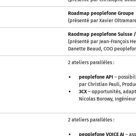
Roadmap peoplefone Groupe
(présenté par Xavier Oltrama
Raodmap peoplefone Suisse /
(présenté par Jean-François H
Danette Beaud, COO peoplefo
2 ateliers parallèles :
peoplefone API
– possibi
par Christian Pauli, Prod
3CX
– opportunités, adap
Nicolas Borowy, Ingénieur
2 ateliers parallèles :
peoplefone VOICE AI
– as