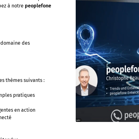
pez à notre
peoplefone
e domaine des
les thèmes suivants :
emples pratiques
gentes en action
necté