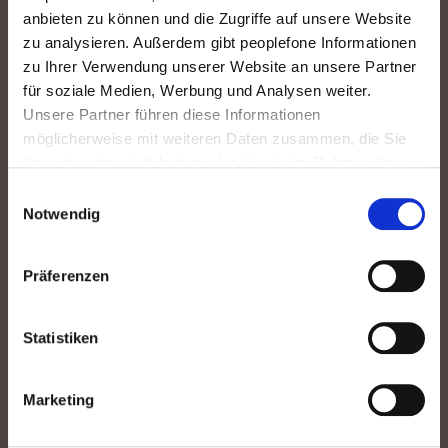
anbieten zu können und die Zugriffe auf unsere Website
zu analysieren. Außerdem gibt peoplefone Informationen
zu Ihrer Verwendung unserer Website an unsere Partner
peoplefone Austria GmbH
für soziale Medien, Werbung und Analysen weiter.
Marktplatz 9
Unsere Partner führen diese Informationen
4121 Altenfelden
möglicherweise mit weiteren Daten zusammen, die Sie
ihnen bereitgestellt haben oder die sie im Rahmen Ihrer
Nutzung der Dienste gesammelt haben. Weitere
Kontaktieren Sie uns
Einwilligungsauswahl
Informationen finden Sie unter
Datenschutz
.
Notwendig
Seit 2006 für Unternehmen in Österreich
Präferenzen
Statistiken
Produkte für Geschäftskunden
Marketing
peoplefone SIP-TRUNK