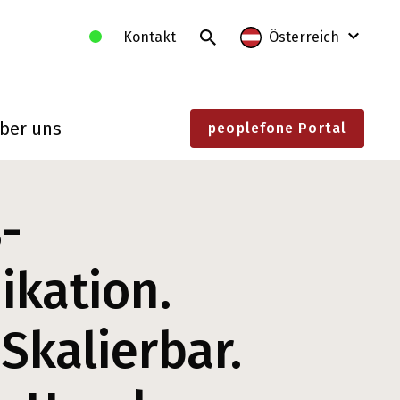
Kontakt
Österreich
International
ber uns
peoplefone Portal
Deutschland
Frankreich
Litauen
-
Polen
kation.
Schweiz
Slowakei
 Skalierbar.
Österreich