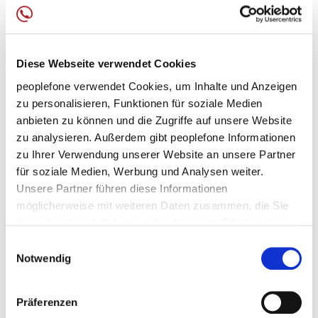
Diese Webseite verwendet Cookies
peoplefone verwendet Cookies, um Inhalte und Anzeigen
zu personalisieren, Funktionen für soziale Medien
anbieten zu können und die Zugriffe auf unsere Website
MEHRWERT PARTNERSCHAFT - 28.04.2026
VON JÖRG HUMMER
zu analysieren. Außerdem gibt peoplefone Informationen
zu Ihrer Verwendung unserer Website an unsere Partner
„Wenn Kommunikation
für soziale Medien, Werbung und Analysen weiter.
funktioniert, spricht man
Unsere Partner führen diese Informationen
eigentlich gar nicht mehr darüber
möglicherweise mit weiteren Daten zusammen, die Sie
ihnen bereitgestellt haben oder die sie im Rahmen Ihrer
und genau das ist für mich das beste Zeichen.“
Nutzung der Dienste gesammelt haben. Weitere
Einwilligungsauswahl
So beschreibt Niels von Harbou von Unterer
Informationen finden Sie unter
Datenschutz
.
Notwendig
Logistics die Umstellung auf moderne SIP-
Telefonie mit peoplefone.
Präferenzen
Zum Blog