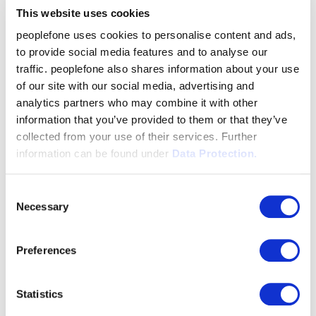
Das peoplefone Partnerportal
This website uses cookies
Die wichtigsten Funktionen des peoplefone
peoplefone uses cookies to personalise content and ads,
Partnerportals:
to provide social media features and to analyse our
traffic. peoplefone also shares information about your use
Eröffnung von Kundenkonten
of our site with our social media, advertising and
Eröffnung von Gratis-Testaccounts für Neukunden
analytics partners who may combine it with other
Übersicht über die betreuten Kundenkonten
information that you’ve provided to them or that they’ve
Bestellung der peoplefone-Produkte
collected from your use of their services. Further
Bestellung von Telefonnummern
information can be found under
Data Protection.
Zugriff auf alle Verträge
Konfiguration der peoplefone Produkte
Consent
Verwaltung von Zugriffsrechten
Necessary
Selection
Kontrolle über Zahlungs- und Anrufshistorie
Preferences
Weitere Infos zum peoplefone Partnerportal finden Sie
im peoplefone WIKI
Statistics