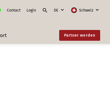
Contact
Login
DE
Schweiz
DE
International
ort
Partner werden
FR
Deutschland
IT
Frankreich
EN
Litauen
Polen
Schweiz
Slowakei
Österreich