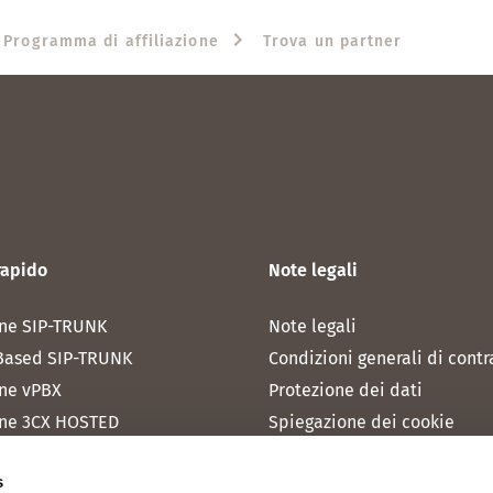
Programma di affiliazione
Trova un partner
rapido
Note legali
ne SIP-TRUNK
Note legali
Based SIP-TRUNK
Condizioni generali di contr
ne vPBX
Protezione dei dati
ne 3CX HOSTED
Spiegazione dei cookie
one MICROSOFT TEAMS
s
one RAINBOW HUB