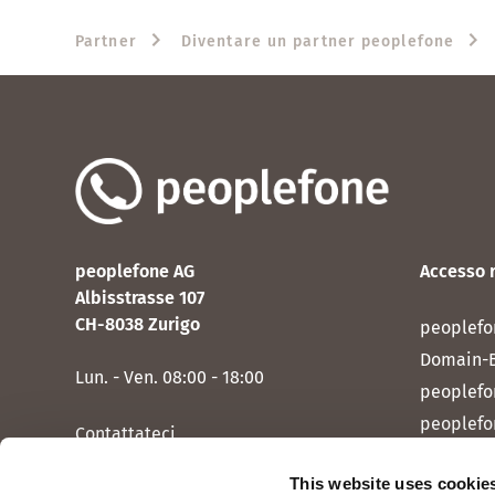
Partner
Diventare un partner peoplefone
peoplefone AG
Accesso 
Albisstrasse 107
CH-8038 Zurigo
peoplefo
Domain-
Lun. - Ven. 08:00 - 18:00
peoplefo
peoplefo
Contattateci
peoplef
This website uses cookie
peoplef