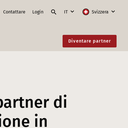
Contattare
Login
IT
Svizzera
DE
Internazionale
Diventare partner
FR
Austria
IT
Francia
EN
Germania
Lituania
Polonia
partner di
Slovacchia
ione in
Svizzera