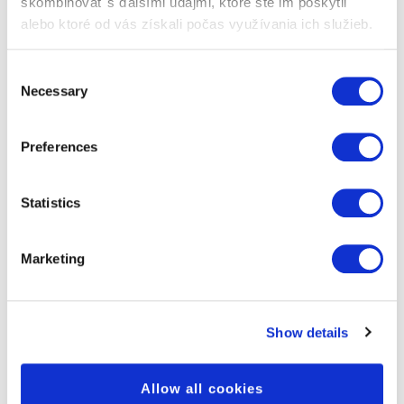
skombinovať s ďalšími údajmi, ktoré ste im poskytli
peoplefone je najlepším
alebo ktoré od vás získali počas využívania ich služieb.
poskytovateľom telefónnych
služieb pre firemných zákazníkov
Consent
Necessary
Selection
Spoločnosť peoplefone už po šiesty raz za
posledných 10 rokov zvíťazila vo výročnom
Preferences
telekomunikačnom hodnotení časopisu Bilanz v
kategórii pevná telefónna linka 2021!
peoplefone ďakuje svojim 850 inštalačným
Statistics
partnerom a viac ako 15 000 zákazníkom vo
Švajčiarsku za veľkú dôveru a mimoriadne
pozitívne ohlasy v prieskume Bilanz. Nesmierne
Marketing
nás teší, že nás naši zákazníci vyhodnotili
najlepšie vo všetkých 5 podkategóriách:
Show details
V kvalite
v oblasti inovácií
v cene
Allow all cookies