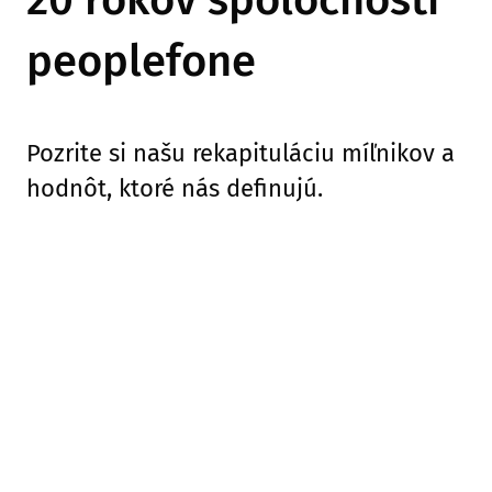
20 rokov spoločnosti
peoplefone
Pozrite si našu rekapituláciu míľnikov a
hodnôt, ktoré nás definujú.