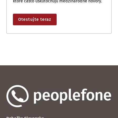
ktoré často uskutočňujú medzinárodné hovory.
Otestujte teraz