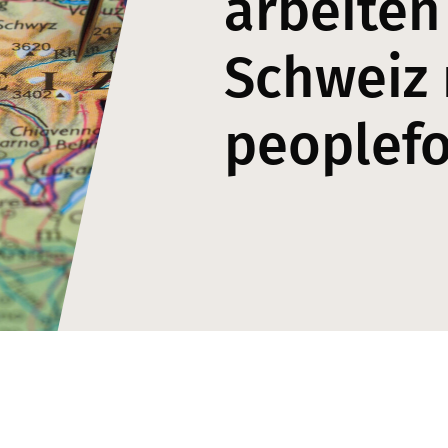
arbeiten
Schweiz 
peoplef