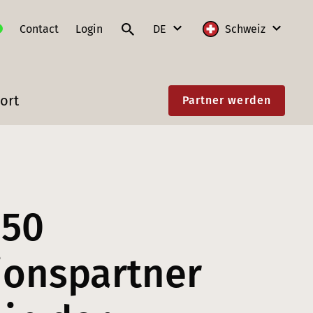
Contact
Login
DE
Schweiz
DE
International
ort
Partner werden
FR
Deutschland
IT
Frankreich
EN
Litauen
Polen
850
Schweiz
Slowakei
tionspartner
Österreich