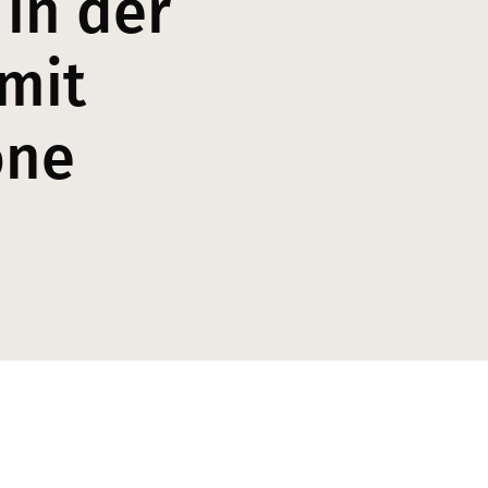
 in der
mit
one