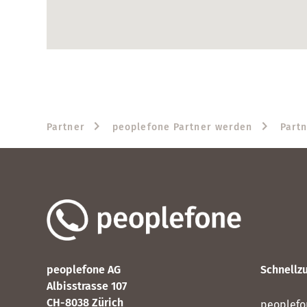
Partner
peoplefone Partner werden
Part
peoplefone AG
Schnellzu
Albisstrasse 107
CH-8038 Zürich
peoplefo