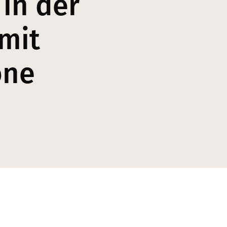
 in der
mit
one