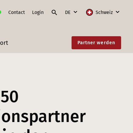
Contact
Login
DE
Schweiz
DE
International
ort
Partner werden
FR
Deutschland
IT
Frankreich
EN
Litauen
Polen
850
Schweiz
Slowakei
tionspartner
Österreich