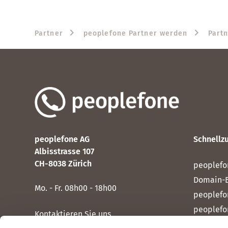
Partner
peoplefone Partner werden
Part
peoplefone AG
Schnellzu
Albisstrasse 107
CH-8038 Zürich
peoplefo
Domain-
Mo. - Fr. 08h00 - 18h00
peoplefo
peoplefo
Kontaktieren Sie uns
peoplef