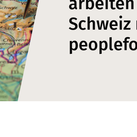
arbeiten
Schweiz 
peoplef