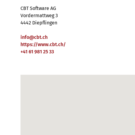
CBT Software AG
Vordermattweg 3
4442 Diepflingen
info
@
cbt
.
ch
https://www.cbt.ch/
+41 61 981 25 33