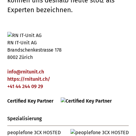
können uns deshalb heute stolz als
Experten bezeichnen.
RN IT-Unit AG
Brandschenkestrasse 178
8002 Zürich
info
@
rnitunit
.
ch
https://rnitunit.ch/
+41 44 244 09 29
Certified Key Partner
Spezialisierung
peoplefone 3CX HOSTED