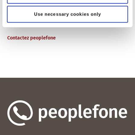
Déclare Sandro Isteri, Country Manager Suisse
Use necessary cookies only
Contactez peoplefone