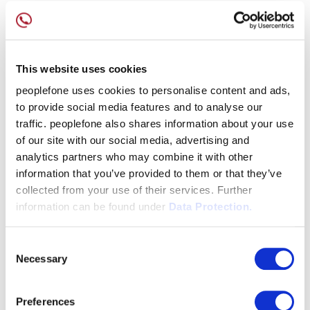
5.3. En cas de modification des barèmes de l’impôt et
des taxes (TVA), PEOPLEFONE est autorisé a adapter
ses tarifs en conséquence. Dans ce cas, les clients
n’ont aucun droit de résiliation anticipée.
This website uses cookies
peoplefone uses cookies to personalise content and ads,
6. Facturation et conditions de paiement
to provide social media features and to analyse our
traffic. peoplefone also shares information about your use
6.1. Les prix en vigueur à payer peuvent être consultés
of our site with our social media, advertising and
en permanence sous www.peoplefone.ch . Les prix
analytics partners who may combine it with other
peuvent être modifiés par PEOPLEFONE en tout temps.
information that you’ve provided to them or that they’ve
collected from your use of their services. Further
6.2. Le client s’engage à payer d’avance les prix en
information can be found under
Data Protection.
vigueur conformément aux modalités de paiement
exigent le paiement par carte de crédit ou virement
Consent
bancaire.
Necessary
Selection
7. Responsabilité, garantie
Preferences