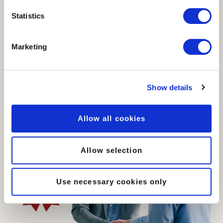
Nos conditions
Statistics
Signer notre contrat de partenariat
Marketing
Prospection active du marché
Clients actifs
Formations pour certification suivies
Show details
Allow all cookies
Allow selection
Use necessary cookies only