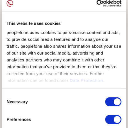
This website uses cookies
PARTENARIAT SILBER
peoplefone uses cookies to personalise content and ads,
Devenir Business Partner certifié
to provide social media features and to analyse our
traffic. peoplefone also shares information about your use
of our site with our social media, advertising and
Vos avantages
analytics partners who may combine it with other
information that you’ve provided to them or that they’ve
Accès au portail des partenaires
collected from your use of their services. Further
Vous êtes identifiés comme "Business partner"
information can be found under
Data Protection.
avec spécialisation sur le site web de
peoplefone
Consent
Décompte trimestriel des commissions
Necessary
Selection
Obtenir du matériel "support de vente"
personnalisé
Preferences
Accès au support technique de 2ème niveau