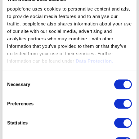
peoplefone uses cookies to personalise content and ads,
to provide social media features and to analyse our
traffic. peoplefone also shares information about your use
of our site with our social media, advertising and
analytics partners who may combine it with other
information that you’ve provided to them or that they’ve
peoplefone SMS REMINDER
collected from your use of their services. Further
information can be found under
Data Protection.
CHF 2.- /
Consent
Necessary
Selection
mese
Preferences
Il SMS REMINDER di peoplefone viene
addebitato per calendario (cioè per
Statistics
collegamento a un account Outlook).