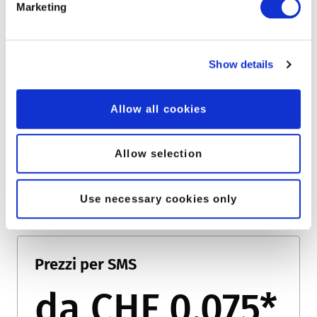
Marketing
Il SMS REMINDER viene fatturato con fattura
prepagata o postpagata. Per la fatturazione
postpaid è necessario un contratto
commerciale peoplefone compilato.
Show details
Il contratto è disponibile nel portale clienti
Allow all cookies
peoplefone.
Allow selection
Accedere al portale
Use necessary cookies only
Prezzi per SMS
da CHF 0.075*