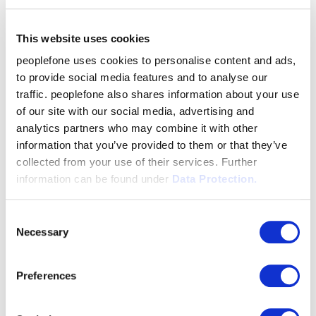
This website uses cookies
CKW Gebäudetechnik AG Digital
Solutions
peoplefone uses cookies to personalise content and ads,
to provide social media features and to analyse our
Täschmattstrasse 4
traffic. peoplefone also shares information about your use
6015 Luzern
of our site with our social media, advertising and
LU
analytics partners who may combine it with other
Più info
information that you’ve provided to them or that they’ve
collected from your use of their services. Further
information can be found under
Data Protection.
Equans Switzerland AG Luzern
Zollhausstrasse 2
Consent
6015 Luzern
Necessary
Selection
LU
Più info
Preferences
axelion AG