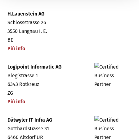
H.Lauenstein AG
Schlossstrasse 26
3550 Langnau i. E.
BE
Più info
Logipoint Informatic AG
Blegistrasse 1
6343 Rotkreuz
ZG
Più info
Dätwyler IT Infra AG
Gotthardstrasse 31
6460 Altdorf UR