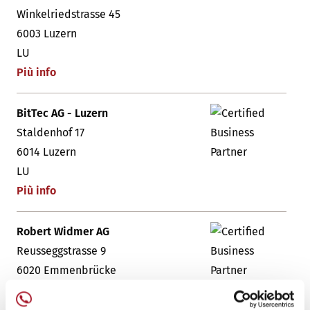
Winkelriedstrasse 45
6003 Luzern
LU
Più info
BitTec AG - Luzern
Staldenhof 17
6014 Luzern
LU
Più info
Robert Widmer AG
Reusseggstrasse 9
6020 Emmenbrücke
LU
Più info