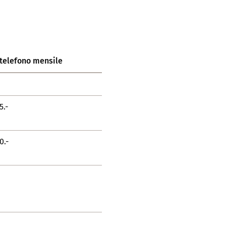
telefono mensile
5.-
0.-