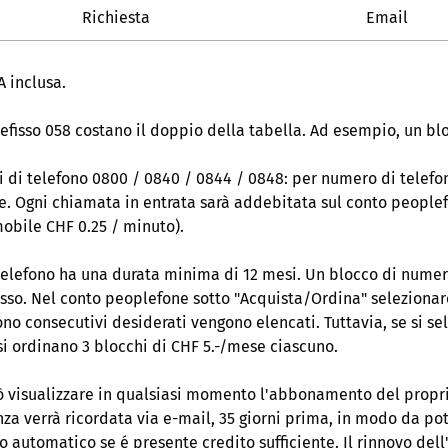
Richiesta
Email
VA inclusa.
refisso 058 costano il doppio della tabella. Ad esempio, un bl
ri di telefono 0800 / 0840 / 0844 / 0848: per numero di telefo
one. Ogni chiamata in entrata sarà addebitata sul conto peoplef
mobile CHF 0.25 / minuto).
elefono ha una durata minima di 12 mesi. Un blocco di numeri
fisso. Nel conto peoplefone sotto "Acquista/Ordina" seleziona
fono consecutivi desiderati vengono elencati. Tuttavia, se si 
si ordinano 3 blocchi di CHF 5.-/mese ciascuno.
ò visualizzare in qualsiasi momento l'abbonamento del propri
za verrà ricordata via e-mail, 35 giorni prima, in modo da pot
o automatico se é presente credito sufficiente. Il rinnovo d