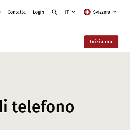
Contatta
Login
IT
Svizzera
DE
Internazionale
Inizia ora
FR
Austria
IT
Francia
EN
Germania
Lituania
Polonia
i telefono
Slovacchia
Svizzera