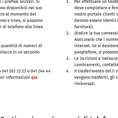
i prefissi svizzeri. Si
Per effettuare un tras
no disponibili nel suo
deve completare e firm
vato al momento del
nostro portale clienti s
ono e linee, si possono
devono essere identici 
 di telefono alle linee
fornitore).
Disdire la tua connessi
Assicurarsi che i nume
a quantità di numeri di
internet. Se si desider
 blocco in un secondo
peoplefone, si possono
Le iscrizioni a Swissco
cambiamenti, contatta
 041 552 22 22 o 041 244 44
Il trasferimento del/i 
ori informazioni
qui.
vengono trasferiti, gli
rimborsati.