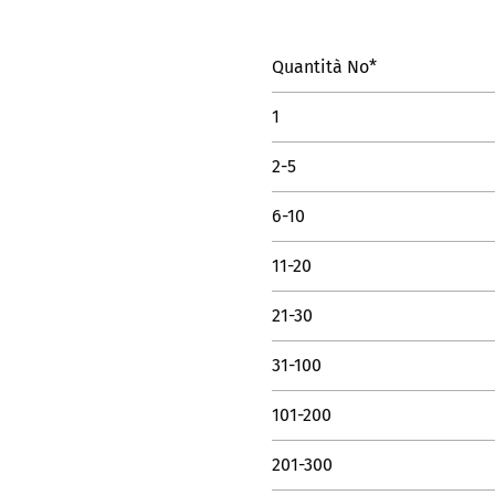
Quantità No*
1
2-5
6-10
11-20
21-30
31-100
101-200
201-300