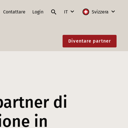
Contattare
Login
IT
Svizzera
DE
Internazionale
Diventare partner
FR
Austria
IT
Francia
EN
Germania
Lituania
Polonia
partner di
Slovacchia
ione in
Svizzera