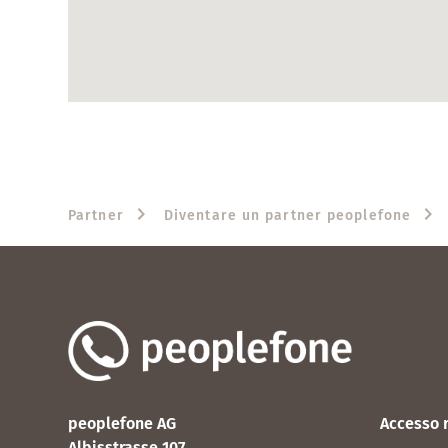
Partner
Diventare un partner peoplefone
peoplefone AG
Accesso 
Albisstrasse 107