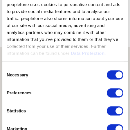
peoplefone uses cookies to personalise content and ads,
Hier direkt zu den FAQ's
to provide social media features and to analyse our
traffic. peoplefone also shares information about your use
of our site with our social media, advertising and
analytics partners who may combine it with other
information that you’ve provided to them or that they’ve
collected from your use of their services. Further
information can be found under
Data Protection.
Was können wir für
Consent
Sie tun?
Necessary
Selection
Preferences
Kontaktieren Sie uns
Statistics
Gerne beraten wir Sie kostenlos und unverbindlich
über die Vor- und Nachteile unserer verschiedener
Telefonielösungen.
Marketing