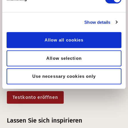
Show details
Kontaktieren Sie mich
Allow all cookies
Eröffnen Sie ein Testkonto
In wenigen Minuten können Sie ein kostenloses und
Allow selection
unverbindliches Testkonto eröffnen und mit
Testnummern gratis 30 Tage testen.
Use necessary cookies only
Testkonto eröffnen
Lassen Sie sich inspirieren