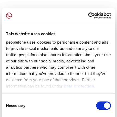
Das könnte Sie auch
This website uses cookies
interessieren
peoplefone uses cookies to personalise content and ads,
to provide social media features and to analyse our
traffic. peoplefone also shares information about your use
of our site with our social media, advertising and
Wie nutzen Sie Ihre bestehenden
analytics partners who may combine it with other
Telefonnummern? Wo finde ich mehr
information that you’ve provided to them or that they’ve
collected from your use of their services. Further
Information zum peoplefone Kunden-
information can be found under
Data Protection.
Portal? Wie können Sie Ihre
Telefoniekosten niedrig halten?
Consent
Necessary
Selection