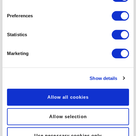
Preferences
Preise pro SMS
Statistics
ab CHF 0.075*
Marketing
*pro SMS ab 5'000 SMS pro Monat
Show details
Die Preise pro einzelne SMS
Allow all cookies
CHF -.10 pro SMS innerhalb der Schweiz
CHF -.12 pro SMS innerhalb EU
CHF -.20 pro SMS weltweit
Allow selection
Die Rabattstaffelungen sind folgende:
Use necessary cookies only