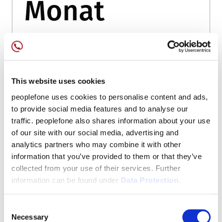
Monat
Der peoplefone SMS REMINDER wird pro
Kalender (d.h. pro Verknüpfung mit einem
Outlook-Konto) berechnet.
This website uses cookies
Die Abrechnung des SMS REMINDER erfolgt per
peoplefone uses cookies to personalise content and ads,
Prepaid oder Postpaid per Rechnung. Ein
to provide social media features and to analyse our
abgeschlossener peoplefone Businessvertrag ist
traffic. peoplefone also shares information about your use
notwendig für die Postpaid-Verrechnung.
of our site with our social media, advertising and
analytics partners who may combine it with other
Den Vertrag finden Sie im peoplefone
information that you’ve provided to them or that they’ve
Kundenportal.
collected from your use of their services. Further
information can be found under
Data Protection.
Im Portal einloggen
Consent
Necessary
Selection