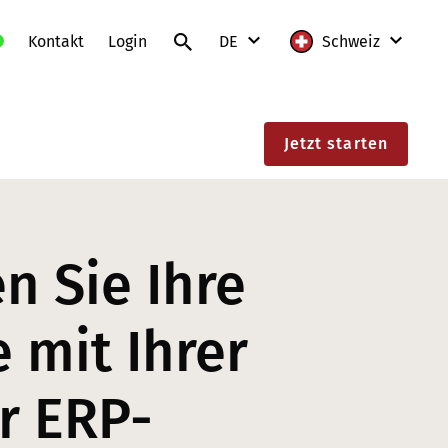
Kontakt
Login
DE
Schweiz
DE
International
Jetzt starten
FR
Deutschland
IT
Frankreich
EN
Litauen
n Sie Ihre
Polen
Schweiz
 mit Ihrer
Slowakei
r ERP-
Österreich