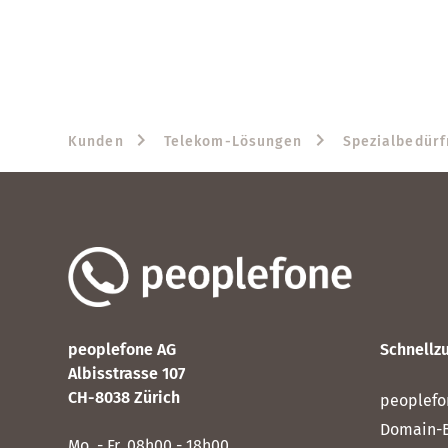
Kunden
Telekom-Lösungen
Spezialbedürf
peoplefone AG
Schnellzu
Albisstrasse 107
CH-8038 Zürich
peoplefo
Domain-
Mo. - Fr. 08h00 - 18h00