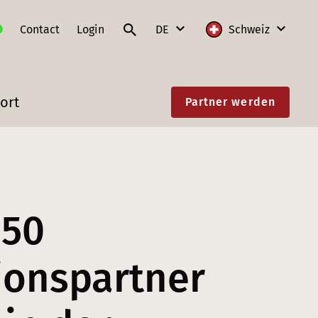
Contact
Login
DE
Schweiz
DE
International
ort
Partner werden
FR
Deutschland
IT
Frankreich
EN
Litauen
Polen
850
Schweiz
Slowakei
tionspartner
Österreich