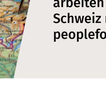
arbeiten
Schweiz 
peoplef