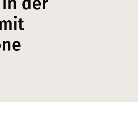
 in der
mit
one