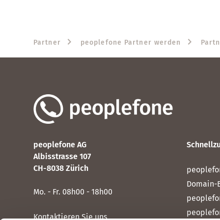
Partner
peoplefone Partner werden
Part
peoplefone AG
Schnellzu
Albisstrasse 107
CH-8038 Zürich
peoplefo
Domain-
Mo. - Fr. 08h00 - 18h00
peoplefo
peoplefo
Kontaktieren Sie uns