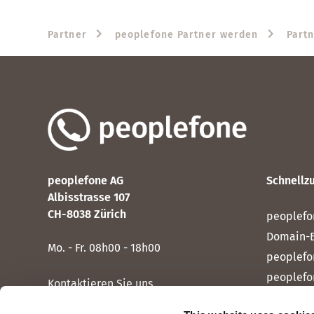
Partner
peoplefone Partner werden
Part
peoplefone AG
Schnellzu
Albisstrasse 107
CH-8038 Zürich
peoplefo
Domain-
Mo. - Fr. 08h00 - 18h00
peoplefo
peoplefo
Kontaktieren Sie uns
peoplef