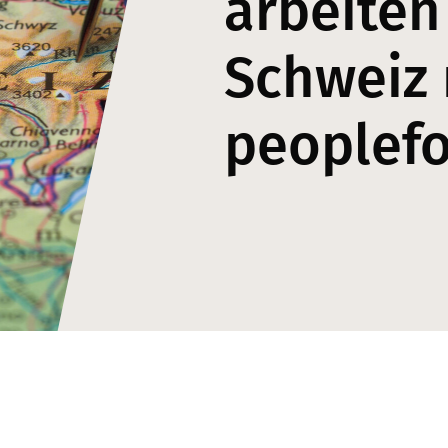
arbeiten
Schweiz 
peoplef