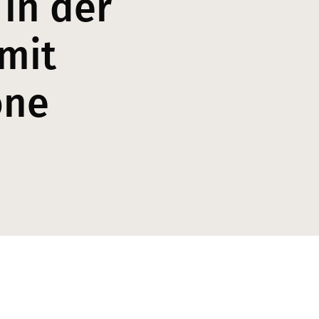
 in der
mit
one