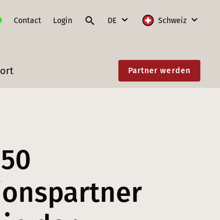
Contact
Login
DE
Schweiz
DE
International
ort
Partner werden
FR
Deutschland
IT
Frankreich
EN
Litauen
Polen
850
Schweiz
Slowakei
tionspartner
Österreich