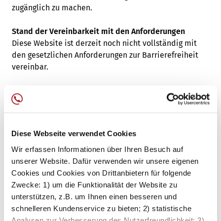
zugänglich zu machen.
Stand der Vereinbarkeit mit den Anforderungen
Diese Website ist derzeit noch nicht vollständig mit
den gesetzlichen Anforderungen zur Barrierefreiheit
vereinbar.
Nicht barrierefreie Inhalte
Die nachfolgenden Inhalte sind aktuell nicht
vollständig barrierefrei:
Diese Webseite verwendet Cookies
Nicht alle interaktiven Elemente sind vollständig
Wir erfassen Informationen über Ihren Besuch auf
per Tastatur bedienbar.
unserer Website. Dafür verwenden wir unsere eigenen
Einzelne Text- und Designelemente erfüllen die
Cookies und Cookies von Drittanbietern für folgende
erforderlichen Kontrastanforderungen noch nicht
Zwecke: 1) um die Funktionalität der Website zu
vollständig.
unterstützen, z.B. um Ihnen einen besseren und
In einzelnen Bereichen fehlen ARIA-
schnelleren Kundenservice zu bieten; 2) statistische
Bezeichnungen und Labels.
Analysen zur Verbesserung des Nutzerfreundlichkeit; 3)