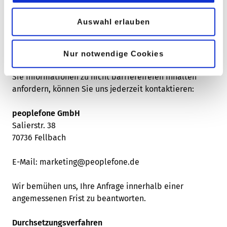
Selbsteinschätzung sowie ergänzenden Werkzeugtests.
Die Erklärung wurde zuletzt am
07.01.2026
überprüft.
Auswahl erlauben
Feedback und Kontaktangaben
Sollten Ihnen Mängel in Bezug auf die barrierefreie
Nur notwendige Cookies
Gestaltung unserer Website auffallen oder möchten
Sie Informationen zu nicht barrierefreien Inhalten
anfordern, können Sie uns jederzeit kontaktieren:
peoplefone GmbH
Salierstr. 38
70736 Fellbach
E-Mail: marketing@peoplefone.de
Wir bemühen uns, Ihre Anfrage innerhalb einer
angemessenen Frist zu beantworten.
Durchsetzungsverfahren