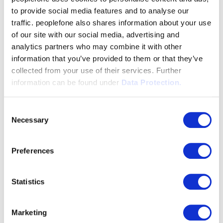
to provide social media features and to analyse our
traffic. peoplefone also shares information about your use
of our site with our social media, advertising and
Microsoft Teams - News & Updates
analytics partners who may combine it with other
information that you’ve provided to them or that they’ve
présenté par Alain Rime (Technical Director & Project
collected from your use of their services. Further
Manager chez Lambert Consulting)
information can be found under
Data Protection.
Consent
Vers la vidéo
Necessary
Selection
Preferences
Statistics
Marketing