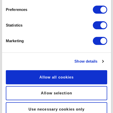
Preferences
Statistics
peoplefone FLAT
Le tariffe flat possono essere comandate per
Marketing
almeno 2 canali vocali SIP-TRUNK.
Nel prezzo mensile per canale vocale sono
inclusi minuti di rete fissa e minuti di rete
Show details
mobile.
Allow all cookies
Più informazioni
Allow selection
Use necessary cookies only