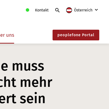
Kontakt
Österreich
International
er uns
peoplefone Portal
Deutschland
Frankreich
Litauen
ie muss
Polen
cht mehr
Schweiz
Slowakei
ert sein
Österreich