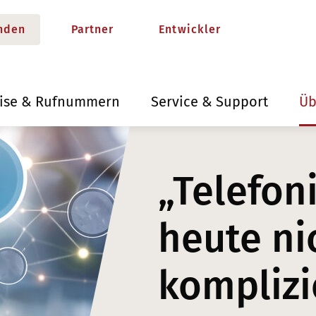
nden
Partner
Entwickler
eise & Rufnummern
Service & Support
Üb
„Telefon
heute ni
komplizi