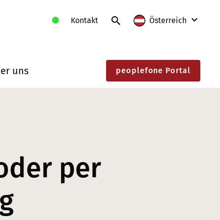
Kontakt
Österreich
International
er uns
peoplefone Portal
Deutschland
Frankreich
Litauen
Polen
oder per
Schweiz
Slowakei
g
Österreich