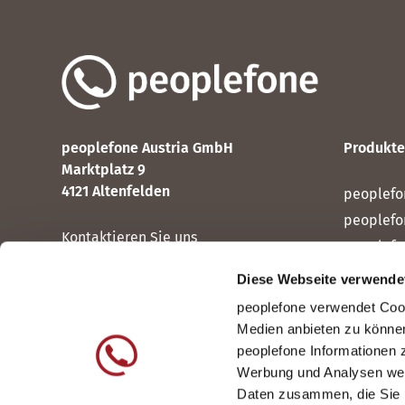
peoplefone Austria GmbH
Produkte
Marktplatz 9
4121 Altenfelden
peoplefo
peoplef
Kontaktieren Sie uns
peoplefo
peoplef
Diese Webseite verwende
Seit 2006 für Unternehmen in
peoplef
Österreich
peoplefone verwendet Cook
peoplefo
Medien anbieten zu können
peoplefone Informationen 
Werbung und Analysen weit
Daten zusammen, die Sie i