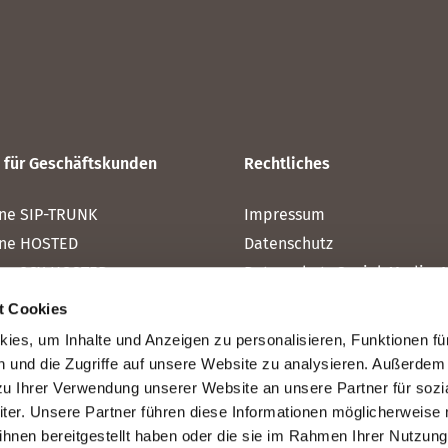
 für Geschäftskunden
Rechtliches
ne SIP-TRUNK
Impressum
one HOSTED
Datenschutz
ne 3CX HOSTED
Datenschutz Social-Media-Au
one MICROSOFT TEAMS
AGB
t Cookies
one Rainbow™ HUB
Cookies-Erklärung
ies, um Inhalte und Anzeigen zu personalisieren, Funktionen für
ne SMS
Vertrag kündigen (Privatkun
 und die Zugriffe auf unsere Website zu analysieren. Außerdem 
zu Ihrer Verwendung unserer Website an unsere Partner für sozi
er. Unsere Partner führen diese Informationen möglicherweise 
hnen bereitgestellt haben oder die sie im Rahmen Ihrer Nutzung