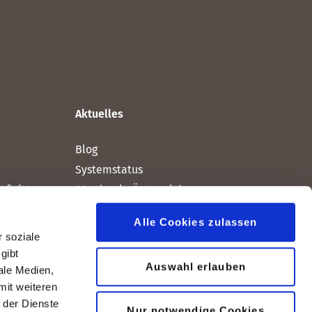
Aktuelles
Blog
Systemstatus
ftritt
20 Jahre in Österreich
Alle Cookies zulassen
 soziale
den)
gibt
Auswahl erlauben
ale Medien,
mit weiteren
 der Dienste
Nur notwendige Cookies