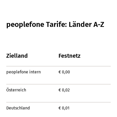
peoplefone Tarife: Länder A-Z
Zielland
Festnetz
Mo
peoplefone intern
€ 0,00
-
Österreich
€ 0,02
€ 0
Deutschland
€ 0,01
€ 0