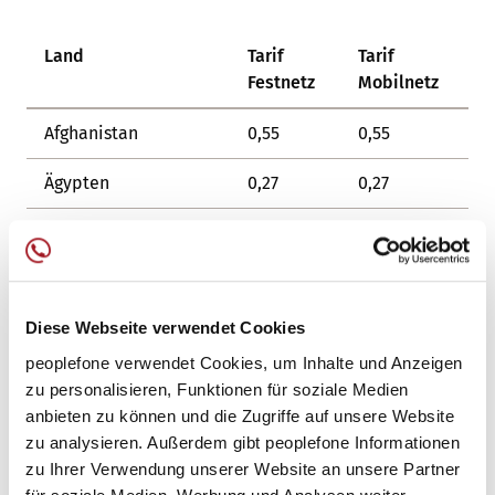
Land
Tarif
Tarif
Festnetz
Mobilnetz
Afghanistan
0,55
0,55
Ägypten
0,27
0,27
Albanien
0,20
0,45
Algerien
0,20
0,60
Diese Webseite verwendet Cookies
Amerikanisch-Samoa
0,30
0,30
peoplefone verwendet Cookies, um Inhalte und Anzeigen
Amerikanische
0,06
0,06
zu personalisieren, Funktionen für soziale Medien
Jungferninseln
anbieten zu können und die Zugriffe auf unsere Website
zu analysieren. Außerdem gibt peoplefone Informationen
Andorra
0,06
0,26
zu Ihrer Verwendung unserer Website an unsere Partner