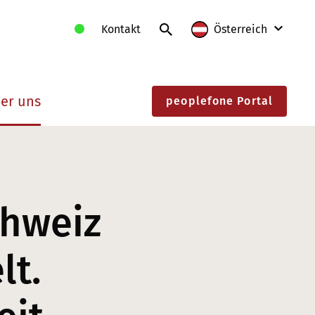
Kontakt
Österreich
International
er uns
peoplefone Portal
Deutschland
Frankreich
Litauen
Polen
chweiz
Schweiz
lt.
Slowakei
Österreich