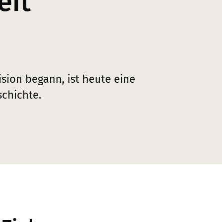
eit
.
ision begann, ist heute eine
schichte.