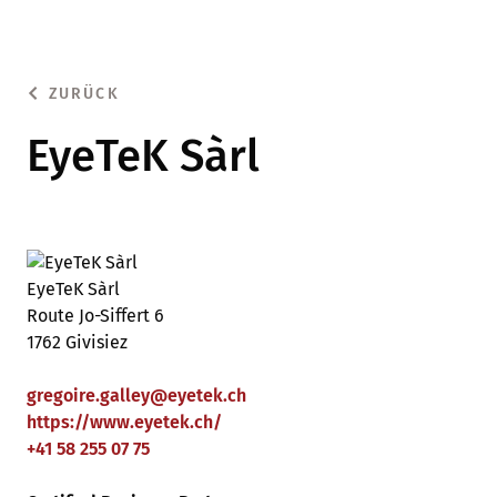
ZURÜCK
EyeTeK Sàrl
EyeTeK Sàrl
Route Jo-Siffert 6
1762 Givisiez
gregoire.galley
@
eyetek
.
ch
https://www.eyetek.ch/
+41 58 255 07 75