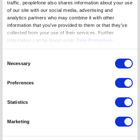
traffic. peoplefone also shares information about your use
für Sie dabei!
of our site with our social media, advertising and
analytics partners who may combine it with other
information that you’ve provided to them or that they’ve
Hier direkt zu den Gewinnern
collected from your use of their services. Further
information can be found under
Data Protection.
Consent
Necessary
Selection
Preferences
Statistics
Marketing