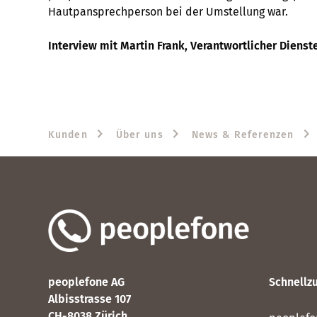
Hautpansprechperson bei der Umstellung war.
Interview mit Martin Frank, Verantwortlicher Diens
Kunden
Über uns
News & Referenzen
peoplefone AG
Schnellzu
Albisstrasse 107
CH-8038 Zürich