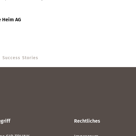
te Heim AG
Success Stories
griff
Rechtliches