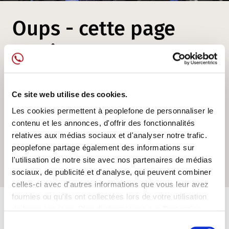
Oups - cette page
n'existe pas
Mais peut-être êtes-vous intéressé par
Ce site web utilise des cookies.
nos offres et nos solutions de
Les cookies permettent à peoplefone de personnaliser le
contenu et les annonces, d'offrir des fonctionnalités
téléphonie...
relatives aux médias sociaux et d'analyser notre trafic.
peoplefone partage également des informations sur
l'utilisation de notre site avec nos partenaires de médias
peoplefone Homepage
sociaux, de publicité et d'analyse, qui peuvent combiner
celles-ci avec d'autres informations que vous leur avez
fournies ou qu'ils ont collectées lors de votre utilisation
de leurs services. Plus d'informations sur
Protection
des données
Sélection