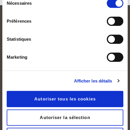
Nécessaires
du
consentement
Préférences
Legal
Mentions légales
Statistiques
Déclaration relative aux cookies
Conditions générales
Marketing
Protection des données
Contact
Afficher les détails
Contactez-nous
Media
Autoriser tous les cookies
Quicklinks
Autoriser la sélection
Numéros de téléphone
Tarifs & Prix