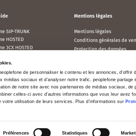
pide
Mentions légales
ne SIP-TRUNK
Mentions légales
one HOSTED
Conditions générales de ve
ne 3CX HOSTED
Protection des données
one MICROSOFT TEAMS
Déclaration relative aux co
okies.
one RAINBOW HUB
eoplefone de personnaliser le contenu et les annonces, d'offrir 
ne INTERNET
aux médias sociaux et d'analyser notre trafic. peoplefone partage
ne MOBILE
isation de notre site avec nos partenaires de médias sociaux, de p
biner celles-ci avec d'autres informations que vous leur avez f
de votre utilisation de leurs services. Plus d'informations sur
Prot
Préférences
Statistiques
Market
026, peoplefone