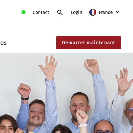
Contact
Login
France
International
ros
Démarrer maintenant
Allemagne
Autriche
France
Lituanie
Pologne
Slovaquie
Suisse