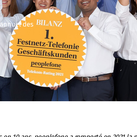
 annuel des
.
s en 10 ans, peoplefone a remporté en 2021 la 