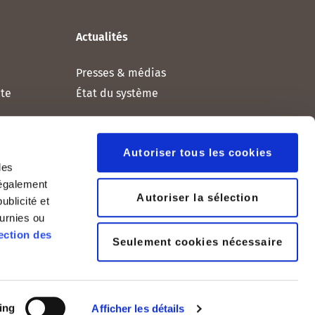
Actualités
Presses & médias
nte
État du système
okies
Autoriser tous les cookies
des
 également
Autoriser la sélection
ublicité et
ournies ou
ection des
Seulement cookies nécessaire
ing
Afficher les détails