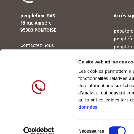
peoplefone SAS
Accès ra
16 rue Ampère
95300 PONTOISE
peoplefo
peoplef
Contactez-nous
peoplefo
peoplef
Ce site web utilise des co
peoplef
Les cookies permettent à p
peoplefo
fonctionnalités relatives 
peoplefo
des informations sur l'util
d'analyse, qui peuvent com
qu'ils ont collectées lors 
données
Sélection
International
Nécessaires
France
© 2005-2