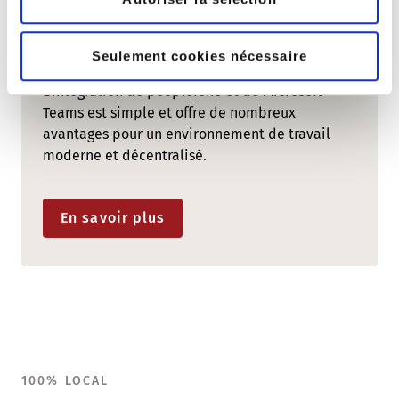
PLATEFORME DE COLLABORATION
peoplefone MICROSOFT TEAMS
Seulement cookies nécessaire
L'intégration de peoplefone et de Microsoft
Teams est simple et offre de nombreux
avantages pour un environnement de travail
moderne et décentralisé.
En savoir plus
100% LOCAL