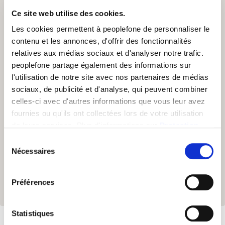
peoplefone MICROSOFT TEAMS
Ce site web utilise des cookies.
Téléphoner avec peoplefone et Microsoft Teams est la
Les cookies permettent à peoplefone de personnaliser le
solution si vous souhaitez intégrer entièrement votre
contenu et les annonces, d'offrir des fonctionnalités
système téléphonique dans votre infrastructure PC. En
relatives aux médias sociaux et d'analyser notre trafic.
plus de la téléphonie, vous utilisez également la
peoplefone partage également des informations sur
visiophonie et les méthodes de travail collaboratives
l'utilisation de notre site avec nos partenaires de médias
modernes, par exemple, si vous devez communiquer
sociaux, de publicité et d'analyse, qui peuvent combiner
régulièrement avec vos collaborateurs à domicile.
celles-ci avec d'autres informations que vous leur avez
peoplefone relie la téléphonie à Microsoft Teams sans
fournies ou qu'ils ont collectées lors de votre utilisation
matériel supplémentaire grâce à la fonction "Direct
de leurs services. Plus d'informations sur
Protection
Routing".
des données
Sélection
Nécessaires
du
consentement
En savoir plus
Préférences
Statistiques