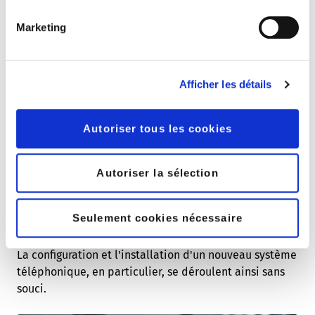
Marketing
100% LOCAL
Afficher les détails
Nos partenaires d'installation
locaux sont là pour vous
Autoriser tous les cookies
Le secret du succès de peoplefone réside dans la
collaboration de longue date avec ses partenaires
Autoriser la sélection
d'installation dans toute la France. C'est un grand
avantage, en particulier pour les PME qui ne disposent
Seulement cookies nécessaire
pas de leur propre service informatique, car elles
peuvent ainsi bénéficier d'un savoir-faire à domicile.
La configuration et l'installation d'un nouveau système
téléphonique, en particulier, se déroulent ainsi sans
souci.