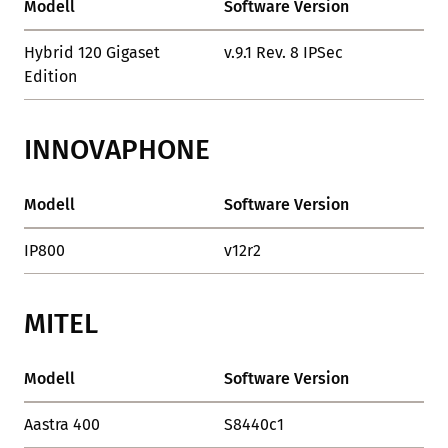
Modell
Software Version
Sta
Hybrid 120 Gigaset
v.9.1 Rev. 8 IPSec
OK
Edition
INNOVAPHONE
Modell
Software Version
Sta
IP800
v12r2
OK
MITEL
Modell
Software Version
Sta
Aastra 400
S8440c1
OK