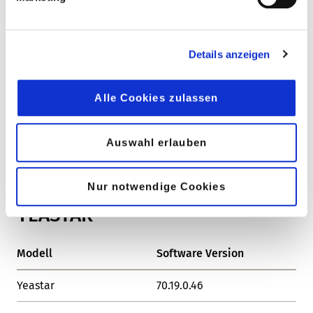
OpenScape
v1.0
OK
OpenScape Business
V2 Model X1 - XS
OK
Details anzeigen
WILDIX
Alle Cookies zulassen
Modell
Software version
Sta
Auswahl erlauben
Wildix
3.80.31344.12
OK
Nur notwendige Cookies
YEASTAR
Modell
Software Version
Sta
Yeastar
70.19.0.46
OK