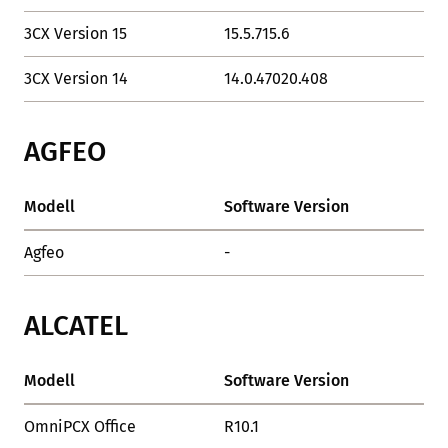
3CX Version 15
15.5.715.6
OK
3CX Version 14
14.0.47020.408
OK
AGFEO
Modell
Software Version
Sta
Agfeo
-
OK
ALCATEL
Modell
Software Version
Sta
OmniPCX Office
R10.1
OK