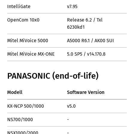
IntelliGate
v7.95
OK
OpenCom 10x0
Release 6.2 / Txl
OK
6230kd1
Mitel MiVoice 5000
A5000 R6.1 / AK00 SUI
OK
Mitel MiVoice MX-ONE
5.0 SP5 / v14.170.8
OK
PANASONIC (end-of-life)
Modell
Software Version
Sta
KX-NCP 500/1000
v5.0
OK
NS700/1000
-
OK
NSX1000/2000
-
OK