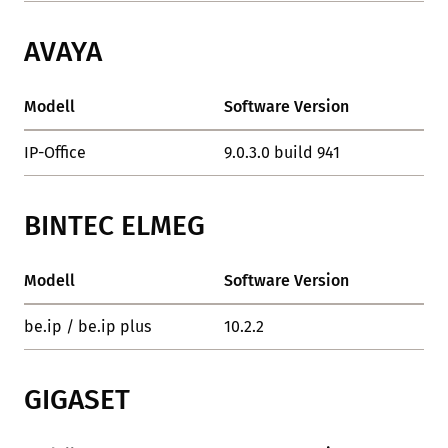
AVAYA
Modell
Software Version
Sta
IP-Office
9.0.3.0 build 941
OK
BINTEC ELMEG
Modell
Software Version
Sta
be.ip / be.ip plus
10.2.2
OK
GIGASET