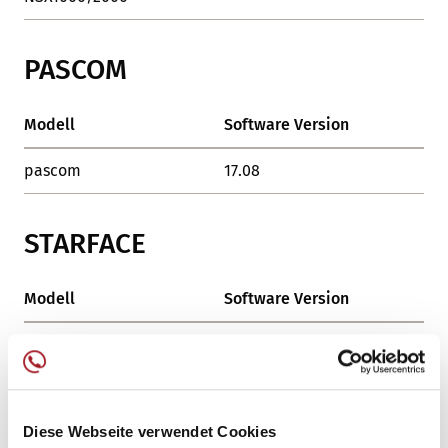
PASCOM
Modell
Software Version
Sta
pascom
17.08
OK
STARFACE
Modell
Software Version
Sta
STARFACE PBX
7.3
OK
STARFACE PBX
6.5.1
OK
Diese Webseite verwendet Cookies