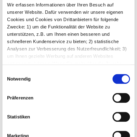
SWXY
Wir erfassen Informationen über Ihren Besuch auf
unserer Website. Dafür verwenden wir unsere eigenen
Cookies und Cookies von Drittanbietern für folgende
Modell
Software Version
Sta
Zwecke: 1) um die Funktionalität der Website zu
unterstützen, z.B. um Ihnen einen besseren und
Swyx
10.20.0.68
OK
schnelleren Kundenservice zu bieten; 2) statistische
Analysen zur Verbesserung des Nutzerfreundlichkeit; 3)
UCWARE
um Ihnen gezielte Werbung auf anderen Websites
anzeigen zu können. Wenn Sie mehr über die Zwecke
und den Austausch von Informationen erfahren möchten,
Einwilligungsauswahl
Modell
Software Version
Sta
klicken Sie auf „Details anzeigen“. Sie können Ihre
Notwendig
Einwilligung jederzeit ändern oder widerrufen, indem Sie
UCware
4.2
OK
den Link „Cookies-Richtlinie“ nutzen. Weitere
Präferenzen
Informationen finden Sie auch unter
Datenschutz.
UNIFY (Siemens)
Statistiken
Modell
Software Version
Sta
Marketing