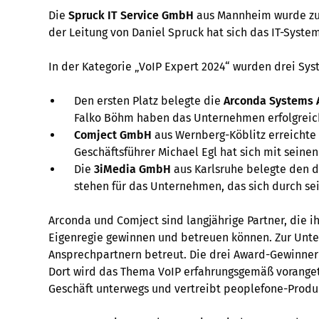
Die
Spruck IT Service GmbH
aus Mannheim wurde zud
der Leitung von Daniel Spruck hat sich das IT-System
In der Kategorie „VoIP Expert 2024“ wurden drei Sy
Den ersten Platz belegte die
Arconda Systems 
Falko Böhm haben das Unternehmen erfolgreich
Comject GmbH
aus Wernberg-Köblitz erreichte 
Geschäftsführer Michael Egl hat sich mit seine
Die
3iMedia GmbH
aus Karlsruhe belegte den d
stehen für das Unternehmen, das sich durch se
Arconda und Comject sind langjährige Partner, die 
Eigenregie gewinnen und betreuen können. Zur Unter
Ansprechpartnern betreut. Die drei Award-Gewinne
Dort wird das Thema VoIP erfahrungsgemäß voranget
Geschäft unterwegs und vertreibt peoplefone-Produ