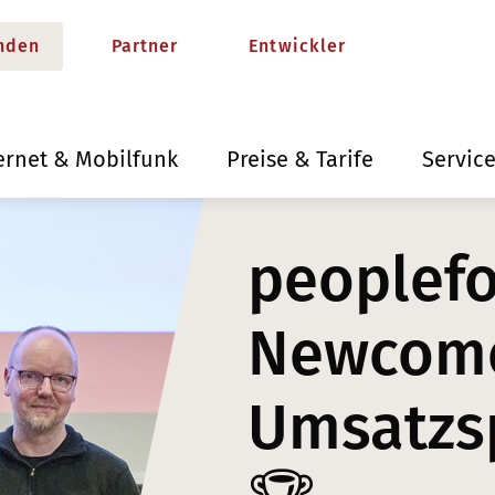
nden
Partner
Entwickler
ernet & Mobilfunk
Preise & Tarife
Servic
peoplef
Newcome
Umsatzsp