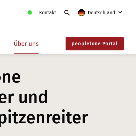
Kontakt
Deutschland
International
e
Über uns
peoplefone Portal
Deutschland
Frankreich
one
Litauen
Polen
r und
Schweiz
itzenreiter
Slowakei
Österreich