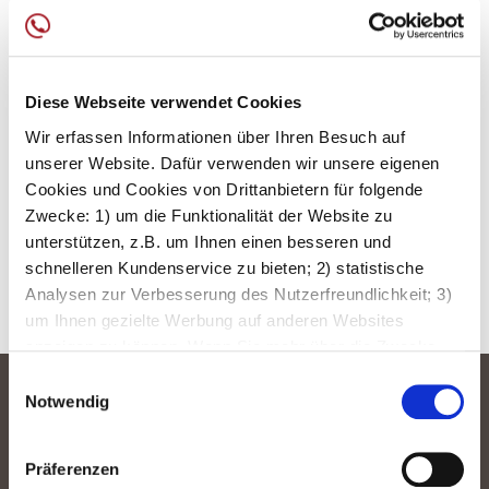
Ihr Business Partner (
45
)
Mehrwert Partnerschaft (
79
)
Support & Service (
6
)
EventCenter (
14
)
Diese Webseite verwendet Cookies
Wir erfassen Informationen über Ihren Besuch auf
Zurück zur Gesamtübersicht
unserer Website. Dafür verwenden wir unsere eigenen
Cookies und Cookies von Drittanbietern für folgende
Zwecke: 1) um die Funktionalität der Website zu
unterstützen, z.B. um Ihnen einen besseren und
schnelleren Kundenservice zu bieten; 2) statistische
Analysen zur Verbesserung des Nutzerfreundlichkeit; 3)
um Ihnen gezielte Werbung auf anderen Websites
anzeigen zu können. Wenn Sie mehr über die Zwecke
und den Austausch von Informationen erfahren möchten,
Einwilligungsauswahl
klicken Sie auf „Details anzeigen“. Sie können Ihre
Notwendig
Einwilligung jederzeit ändern oder widerrufen, indem Sie
den Link „Cookies-Richtlinie“ nutzen. Weitere
Präferenzen
Informationen finden Sie auch unter
Datenschutz.