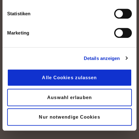
Statistiken
peoplefone GmbH
Salierstr. 38
Marketing
70736 Fellbach
Kontaktieren Sie uns
Details anzeigen
Bewerten Sie uns
NEU:
Rückruf vereinbaren
Alle Cookies zulassen
Seit 2015 für Unternehmen in Deutschland
Auswahl erlauben
Nur notwendige Cookies
Produkte für Geschäftskunden