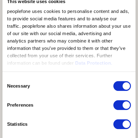
This website uses cookies
peoplefone uses cookies to personalise content and ads,
to provide social media features and to analyse our
traffic. peoplefone also shares information about your use
of our site with our social media, advertising and
analytics partners who may combine it with other
FLEXIBLE ET EXTENSIBLE
information that you’ve provided to them or that they’ve
collected from your use of their services. Further
peoplefone 3CX HOSTED
information can be found under
Data Protection.
Avec peoplefone 3CX HOSTED, vous passez à une
solution de téléphonie IP performante, extensible et
Consent
avantageuse, qui convainc par une gamme de
Necessary
Selection
prestations impressionnantes. peoplefone 3CX
HOSTED est idéal pour les entreprises qui emploient
Preferences
un grand nombre de collaborateurs, qu'ils soient en
service interne ou externe, ou répartis sur plusieurs
sites.
Statistics