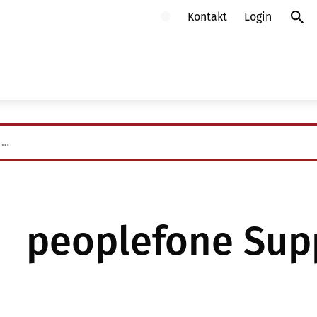
Kontakt
Login
Intern
Deuts
Frankr
Litaue
Polen
peoplefone Sup
Schwe
Slowa
Österr