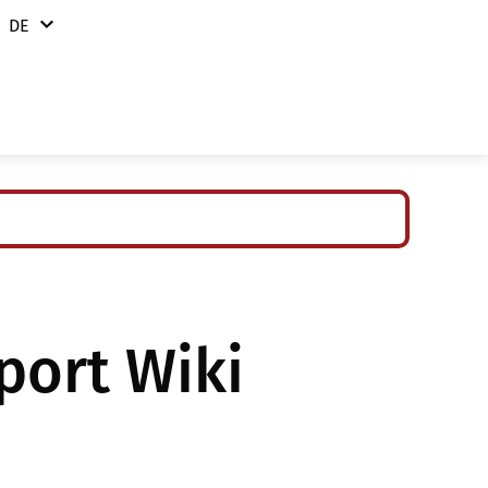
DE
DE
ational
chland
eich
n
port Wiki
iz
kei
eich