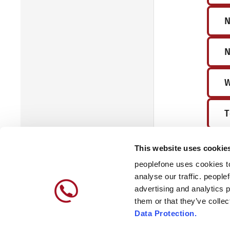
N
N
W
T
S
This website uses cookie
peoplefone uses cookies to
R
analyse our traffic. people
advertising and analytics 
them or that they’ve colle
3
Data Protection.