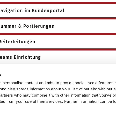
avigation im Kundenportal
ummer & Portierungen
eiterleitungen
eams Einrichtung
ip-Trunk
s
 personalise content and ads, to provide social media features 
echnungen
fone also shares information about your use of our site with our 
partners who may combine it with other information that you’ve p
cted from your use of their services. Further information can be 
CX Hosting und Lizenz